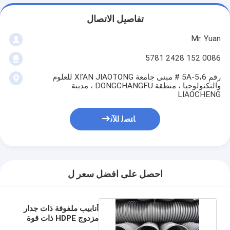
تفاصيل الاتصال
Mr. Yuan
0086 152 2428 5781
رقم 5A-5،6 # مبنى جامعة XI’AN JIAOTONG للعلوم
والتكنولوجيا ، منطقة DONGCHANGFU ، مدينة
LIAOCHENG
ﺎﺘﺼﻟ ﺍﻶﻧ
احصل على افضل سعر ل
أنابيب ملفوفة ذات جدار
مزدوج HDPE ذات قوة
سحب عالية