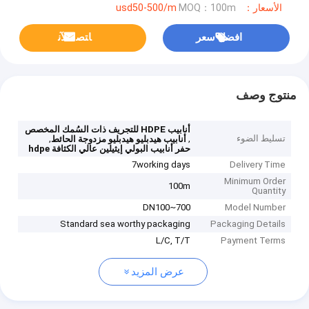
الأسعار：usd50-500/m
MOQ：100m
افضل سعر
ﺎﺘﺼﻟ ﺍﻶﻧ
منتوج وصف
أنابيب HDPE للتجريف ذات السُمك المخصص
تسليط الضوء
,
,
أنابيب هيدبليو هيدبليو مزدوجة الحائط
حفر أنابيب البولي إيثيلين عالي الكثافة hdpe
7working days
Delivery Time
Minimum Order
100m
Quantity
DN100~700
Model Number
Standard sea worthy packaging
Packaging Details
L/C, T/T
Payment Terms
عرض المزيد