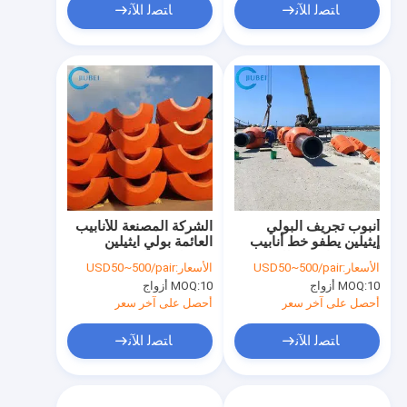
ﺎﺘﺼﻟ ﺍﻶﻧ
ﺎﺘﺼﻟ ﺍﻶﻧ
أنبوب تجريف البولي
الشركة المصنعة للأنابيب
إيثيلين يطفو خط أنابيب
العائمة بولي ايثيلين
HDبولي ايثيلين للتجريف
Hdبولي ايثيلين Pool في
الأسعار:
USD50~500/pair
الأسعار:
USD50~500/pair
بالرمل الملاط 160 مم 6
الصين
10 أزواج
MOQ:
10 أزواج
MOQ:
بوصة
أحصل على آخر سعر
أحصل على آخر سعر
ﺎﺘﺼﻟ ﺍﻶﻧ
ﺎﺘﺼﻟ ﺍﻶﻧ