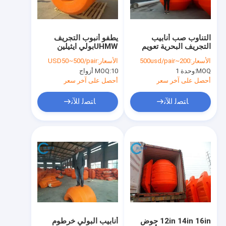
برنامج VR
حولنا
التناوب صب أنابيب
يطفو أنبوب التجريف
التجريف البحرية تعويم
UHMWبولي ايثيلين
جولة في المصنع
رغوة مملوءة البولي
الطفو عالي Hdبولي
الأسعار:
200~500usd/pair
الأسعار:
USD50~500/pair
يوريثين عالية الكثافة
ايثيلين العوامات خرطوم
MOQ:
وحدة 1
10 أزواج
MOQ:
طوق تعويم
مراقبة الجودة
أحصل على آخر سعر
أحصل على آخر سعر
اتصل بنا
ﺎﺘﺼﻟ ﺍﻶﻧ
ﺎﺘﺼﻟ ﺍﻶﻧ
أخبار
القضايا
اطلب اقتباس
HDبولي ايثيلين الأنابيب العائمة
12in 14in 16in حوض
أنابيب البولي خرطوم