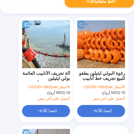
أعط متطلباتك
رغوة البولي ايثيلين يطفو
آلة تجريف الأنابيب العائمة
للبيع تجريف خط أنابيب
بولي ايثيلين
Hdبولي ايثيلين العائم
Rotomoulded آلة
الأسعار:
USD50~500/pair
الأسعار:
USD50~300/pair
خرطوم تجميعها
الحفر البحرية العائمة 14
10 أزواج
MOQ:
10 أزواج
MOQ:
بوصة
أحصل على آخر سعر
أحصل على آخر سعر
ﺎﺘﺼﻟ ﺍﻶﻧ
ﺎﺘﺼﻟ ﺍﻶﻧ