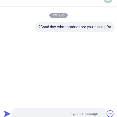
فئاتنا
5:45 PM
Good day, what product are you looking for?
HDبولي ايثيلين الأنابيب
يطفو أنبوب التجريف
عوامات الأنابيب
العائمة
منزل
حول نا
اتصل بنا
Desktop Site
خريطة الموقع
سياسة الخصوصية
جودة
HDبولي ايثيلين الأنابيب العائمة
مصنع الصين.Copyright © 2026
Shandong Jiubei Trading Co., Ltd. All Rights Reserved.