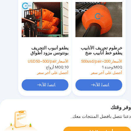
خرطوم تجريف الأنابيب
يطفو أنبوب التجريف
يطفو خط أنابيب ضخ
بونتونس مزود أطواق
رغوة البولي يوريثان عالية
HDبولي ايثيلين في مارين
الأسعار:
200~500usd/pair
الأسعار:
USD50~500/pair
الكثافة المملوءة
ريفر الثقيلة
MOQ:
وحدة 1
10 أزواج
MOQ:
أحصل على آخر سعر
أحصل على آخر سعر
ﺎﺘﺼﻟ ﺍﻶﻧ
ﺎﺘﺼﻟ ﺍﻶﻧ
وفر وقتك
دعنا نتصل بأفضل المنتجات معك.