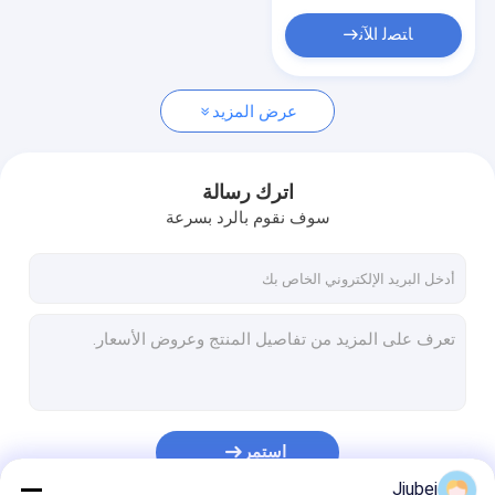
عوامة البولي ايثيلين
ﺎﺘﺼﻟ ﺍﻶﻧ
ستارة الطمي
إطلاق حقيبة الهواء
عرض المزيد
أنابيب مرنة مركبة
اترك رسالة
سوف نقوم بالرد بسرعة
استمر
Jiubei