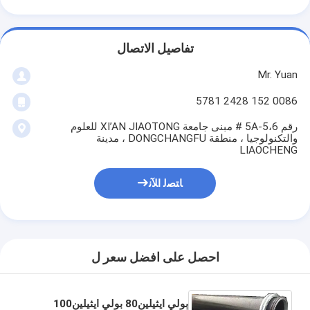
تفاصيل الاتصال
Mr. Yuan
0086 152 2428 5781
رقم 5A-5،6 # مبنى جامعة XI’AN JIAOTONG للعلوم
والتكنولوجيا ، منطقة DONGCHANGFU ، مدينة
LIAOCHENG
ﺎﺘﺼﻟ ﺍﻶﻧ
احصل على افضل سعر ل
بولي ايثيلين80 بولي ايثيلين100