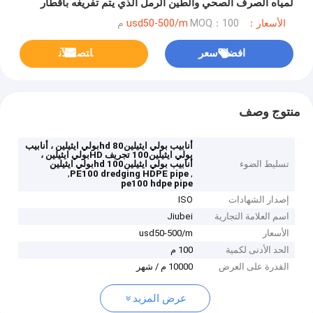
لمياه الصرف الصحي والطين الرمل الذي يتم تفريغه بأقطار
كبيرة
الأسعار：usd50-500/m
MOQ：100 م
افضل سعر
ﺎﺘﺼﻟ ﺍﻶﻧ
منتوج وصف
أنابيب بولي ايثيلين80 hdبولي ايثيلين ، أنابيب
بولي ايثيلين100 تجريف HDبولي ايثيلين ،
تسليط الضوء
أنابيب بولي ايثيلين100 hdبولي ايثيلين
,
,
PE100 dredging HDPE pipe
pe100 hdpe pipe
إصدار الشهادات
ISO
اسم العلامة التجارية
Jiubei
الأسعار
usd50-500/m
الحد الأدنى لكمية
100 م
القدرة على العرض
10000 م / شهر
عرض المزيد