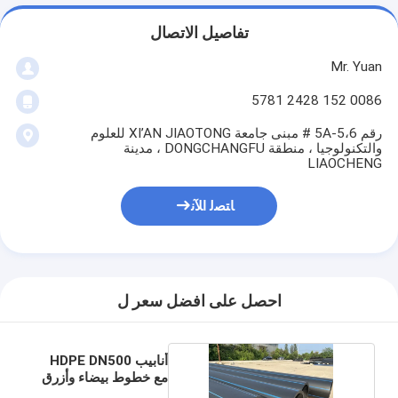
تفاصيل الاتصال
Mr. Yuan
0086 152 2428 5781
رقم 5A-5،6 # مبنى جامعة XI’AN JIAOTONG للعلوم
والتكنولوجيا ، منطقة DONGCHANGFU ، مدينة
LIAOCHENG
ﺎﺘﺼﻟ ﺍﻶﻧ
احصل على افضل سعر ل
أنابيب HDPE DN500
مع خطوط بيضاء وأزرق
للجرافة