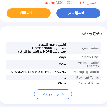
الأسعار：3-5 usd/m
MOQ：200m
افضل سعر
ﺎﺘﺼﻟ ﺍﻶﻧ
منتوج وصف
,
أنابيب HDPE البيضاء
تسليط الضوء
,
خط أنابيب HDPE DN500
خط أنابيب HDPE ذو الشرائط الزرقاء
15days
Delivery Time
Minimum Order
200m
Quantity
STANDARD SEA WORTHY PACKAGING
Packaging Details
tt
Payment Terms
China
Place of Origin
عرض المزيد