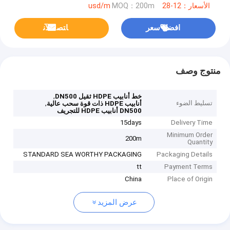
الأسعار：12-28 usd/m
MOQ：200m
افضل سعر
ﺎﺘﺼﻟ ﺍﻶﻧ
منتوج وصف
,
خط أنابيب HDPE ثقيل DN500
تسليط الضوء
,
أنابيب HDPE ذات قوة سحب عالية
DN500 أنابيب HDPE للتجريف
15days
Delivery Time
Minimum Order
200m
Quantity
STANDARD SEA WORTHY PACKAGING
Packaging Details
tt
Payment Terms
China
Place of Origin
عرض المزيد