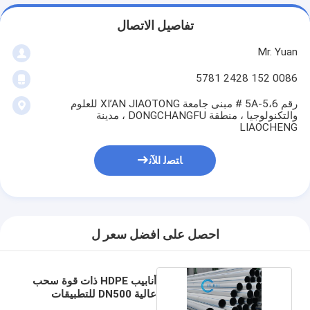
تفاصيل الاتصال
Mr. Yuan
0086 152 2428 5781
رقم 5A-5،6 # مبنى جامعة XI’AN JIAOTONG للعلوم
والتكنولوجيا ، منطقة DONGCHANGFU ، مدينة
LIAOCHENG
ﺎﺘﺼﻟ ﺍﻶﻧ
احصل على افضل سعر ل
أنابيب HDPE ذات قوة سحب
عالية DN500 للتطبيقات
الثقيلة