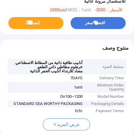
للاستعمال مرونة عالية
الأسعار：3000-5000usd
MOQ：1unit
افضل سعر
ﺎﺘﺼﻟ ﺍﻶﻧ
منتوج وصف
,
أنابيب طافية ذاتية من المطاط الاصطناعي
تسليط الضوء
,
خرطوم مطاطي ذاتي الطفو
مضاد للارتداء أنابيب الحفر الذاتية
7DAYS
Delivery Time
Minimum Order
1unit
Quantity
Dn100~1200
Model Number
STANDARD SEA WORTHY PACKAGING
Packaging Details
tt/lc
Payment Terms
عرض المزيد