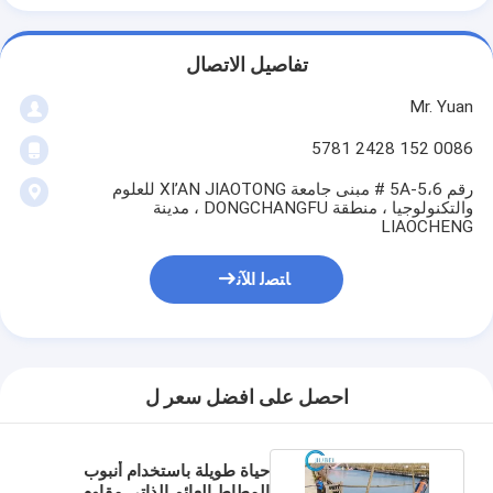
تفاصيل الاتصال
Mr. Yuan
0086 152 2428 5781
رقم 5A-5،6 # مبنى جامعة XI’AN JIAOTONG للعلوم
والتكنولوجيا ، منطقة DONGCHANGFU ، مدينة
LIAOCHENG
ﺎﺘﺼﻟ ﺍﻶﻧ
احصل على افضل سعر ل
حياة طويلة باستخدام أنبوب
المطاط العائم الذاتي مقاوم