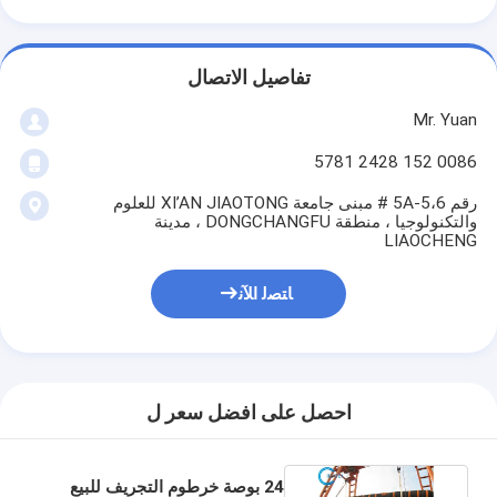
تفاصيل الاتصال
Mr. Yuan
0086 152 2428 5781
رقم 5A-5،6 # مبنى جامعة XI’AN JIAOTONG للعلوم
والتكنولوجيا ، منطقة DONGCHANGFU ، مدينة
LIAOCHENG
ﺎﺘﺼﻟ ﺍﻶﻧ
احصل على افضل سعر ل
24 بوصة خرطوم التجريف للبيع