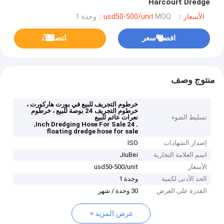
Harcourt Dredge
الأسعار：usd50-500/unit
MOQ：وحدة 1
افضل سعر
ﺎﺘﺼﻟ ﺍﻶﻧ
منتوج وصف
خرطوم التجريف للبيع في بورت هاركورت ،
خرطوم التجريف 24 بوصة للبيع ، خرطوم
تسليط الضوء
نعرات عائم للبيع
,
,
24 Inch Dredging Hose For Sale
floating dredge hose for sale
إصدار الشهادات
ISO
اسم العلامة التجارية
JiuBei
الأسعار
usd50-500/unit
الحد الأدنى لكمية
وحدة 1
القدرة على العرض
30 وحدة / شهر
عرض المزيد