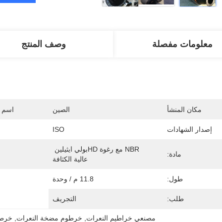
معلومات مفصلة
وصف المنتج
مكان المنشأ
الصين
اسم ا
إصدار الشهادات
ISO
NBR مع رغوة HDبولي ايثيلين 
مادة:
عالية الكثافة
طول:
11.8 م / وحدة
طلب:
التجريف
مصنعي خراطيم النعرات
, 
خرطوم مضخة النعرات
, 
خرطوم