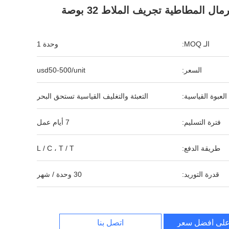
رمال المطاطية تجريف الملاط 32 بوصة
الـ MOQ:
وحدة 1
السعر:
usd50-500/unit
العبوة القياسية:
التعبئة والتغليف القياسية تستحق البحر
فترة التسليم:
7 أيام عمل
طريقة الدفع:
L / C ، T / T
قدرة التوريد:
30 وحدة / شهر
لى أفضل سعر
اتصل بنا