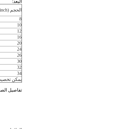
البعد:
الحجم (inch)
8
10
12
16
20
24
26
30
32
34
يمكن تخصيص 
تفاصيل الصو