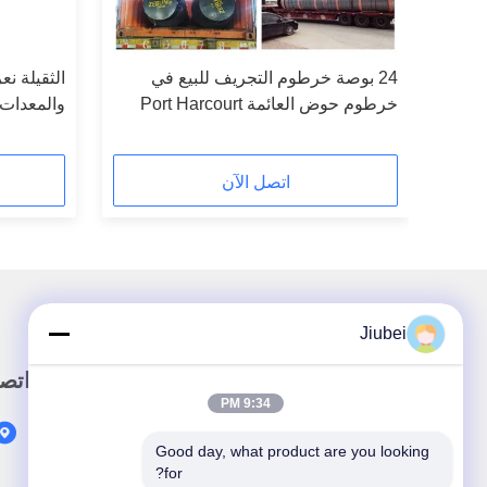
يع
24 بوصة خرطوم التجريف للبيع في
الثقيلة ن
خرطوم حوض العائمة Port Harcourt
والمعدات 
Dredge
32 بوصة
اتصل الآن
Jiubei
رابط سريع
اتص
9:34 PM
المنزل
Good day, what product are you looking 
المنتجات
for?