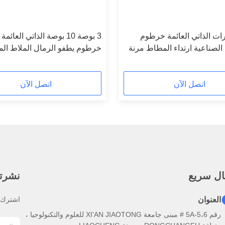
عرات الذاتي العائمة خرطوم
3 بوصة 10 بوصة الذاتي العائ
الصناعية ارتداء المطاط مرنة
خرطوم يطفو الرمال الملاط ال
الطين نقل بالحرارة
اتصل الآن
اتصل الآن
ال سريع
نشرتنا
العنوان
اشترك ف
رقم 5A-5،6 # مبنى جامعة XI’AN JIAOTONG للعلوم والتكنولوجيا ،