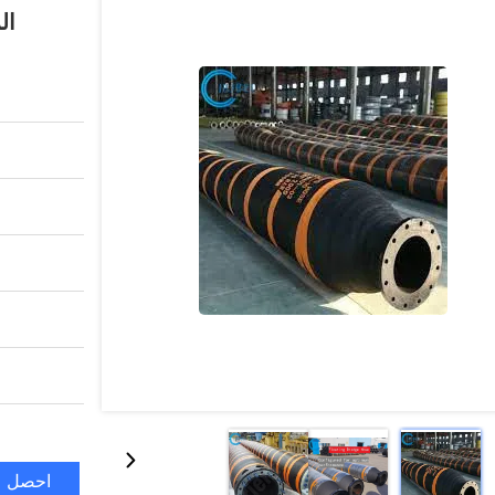
ال
احصل ع