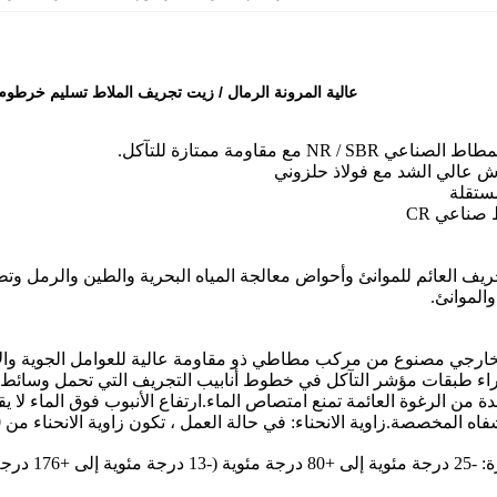
عالية المرونة الرمال / زيت تجريف الملاط تسليم خرطوم
NR / SBR مع مقاومة ممتازة للتآكل.
اش عالي الشد مع فولاذ حلزوني
ستقلة
صناعي CR
يف العائم للموانئ وأحواض معالجة المياه البحرية والطين والرمل وتط
والموانئ.
لى +176 درجة مئوية)