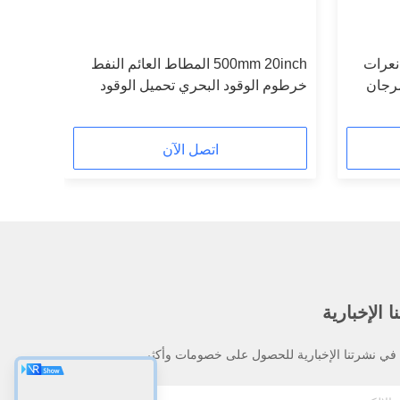
مة نعرات
500mm 20inch المطاط العائم النفط
مرجان
خرطوم الوقود البحري تحميل الوقود
البحري لشريط Fpso 21
اتصل الآن
 الإخبارية
ي نشرتنا الإخبارية للحصول على خصومات وأكثر.