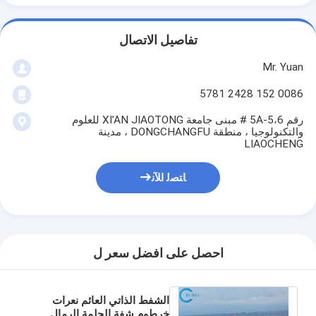
تفاصيل الاتصال
Mr. Yuan
0086 152 2428 5781
رقم 5A-5،6 # مبنى جامعة XI’AN JIAOTONG للعلوم
والتكنولوجيا ، منطقة DONGCHANGFU ، مدينة
LIAOCHENG
ﺎﺘﺼﻟ ﺍﻶﻧ
احصل على افضل سعر ل
الشفط الذاتي العائم نعرات
خرطوم شفة الحلمة الرمال