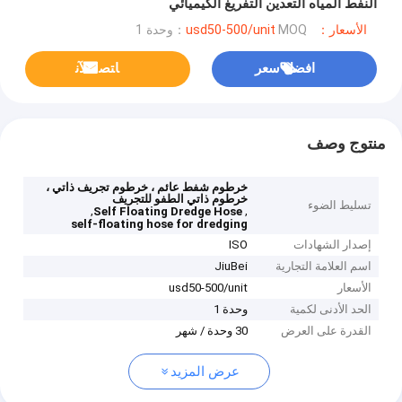
النفط المياه التعدين التفريغ الكيميائي
الأسعار：usd50-500/unit
MOQ：وحدة 1
افضل سعر
ﺎﺘﺼﻟ ﺍﻶﻧ
منتوج وصف
خرطوم شفط عائم ، خرطوم تجريف ذاتي ،
خرطوم ذاتي الطفو للتجريف
تسليط الضوء
,
,
Self Floating Dredge Hose
self-floating hose for dredging
إصدار الشهادات
ISO
اسم العلامة التجارية
JiuBei
الأسعار
usd50-500/unit
الحد الأدنى لكمية
وحدة 1
القدرة على العرض
30 وحدة / شهر
عرض المزيد