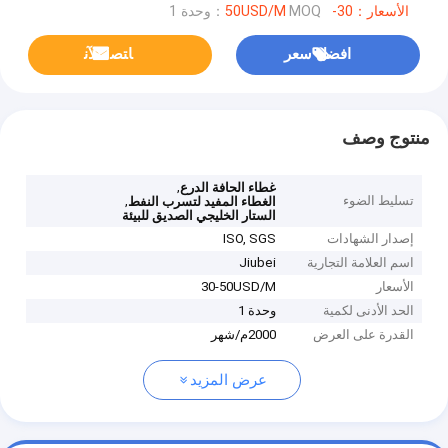
الأسعار：30-50USD/M
MOQ：وحدة 1
افضل سعر
ﺎﺘﺼﻟ ﺍﻶﻧ
منتوج وصف
,
غطاء الحافة الدرع
تسليط الضوء
,
الغطاء المفيد لتسرب النفط
الستار الخليجي الصديق للبيئة
إصدار الشهادات
ISO, SGS
اسم العلامة التجارية
Jiubei
الأسعار
30-50USD/M
الحد الأدنى لكمية
وحدة 1
القدرة على العرض
2000م/شهر
عرض المزيد