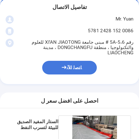
تفاصيل الاتصال
Mr. Yuan
0086 152 2428 5781
رقم 5A-5،6 # مبنى جامعة XI’AN JIAOTONG للعلوم
والتكنولوجيا ، منطقة DONGCHANGFU ، مدينة
LIAOCHENG
ﺎﺘﺼﻟ ﺍﻶﻧ
احصل على افضل سعر ل
الستار المفيد الصديق
للبيئة لتسرب النفط
غطاء الحافة