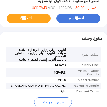
الصفراء مع مقاومة الأشعة فوق البنفسجية
الأسعار：20-50 USD/PAIR
MOQ：10PAIRS
افضل سعر
ﺎﺘﺼﻟ ﺍﻶﻧ
منتوج وصف
,
أنابيب البولي إيثيلين البرتقالية العائمة
طوافات أنابيب البولي إيثيلين ذات الطول
تسليط الضوء
المخصص
,
أنابيب البولي إيثيلين الصفراء العائمة
14DAYS
Delivery Time
Minimum Order
10PAIRS
Quantity
DN400
Model Number
STANDARD SEA WORTHY PACKAGING
Packaging Details
tt/lc
Payment Terms
عرض المزيد