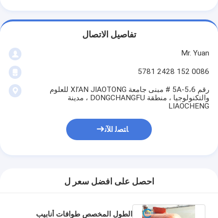
تفاصيل الاتصال
Mr. Yuan
0086 152 2428 5781
رقم 5A-5،6 # مبنى جامعة XI’AN JIAOTONG للعلوم
والتكنولوجيا ، منطقة DONGCHANGFU ، مدينة
LIAOCHENG
ﺎﺘﺼﻟ ﺍﻶﻧ
احصل على افضل سعر ل
الطول المخصص طوافات أنابيب