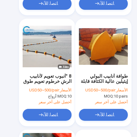
ﺎﺘﺼﻟ ﺍﻶﻧ
ﺎﺘﺼﻟ ﺍﻶﻧ
طوافة أنابيب البولي
8 "أنبوب تعويم لأنابيب
إيثيلين عالية الكثافة قابلة
الرش خرطوم تعويم طوق
للتخصيص لقطرات
خط أنابيب العوامة الحاجز
الأسعار:
USD50~500/pair
الأسعار:
USD50~500/pair
الأنابيب المختلفة وعمر
تعويم
10 pairs
MOQ:
10 أزواج
MOQ:
الخدمة الممتد
أحصل على آخر سعر
أحصل على آخر سعر
ﺎﺘﺼﻟ ﺍﻶﻧ
ﺎﺘﺼﻟ ﺍﻶﻧ