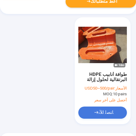
أعط متطلباتك
طوافة أنابيب HDPE
البرتقالية لحلول إزالة
الرواسب في عمليات
الأسعار:
USD50~500/pair
التجريف البيئي
MOQ:
10 pairs
أحصل على آخر سعر
ﺎﺘﺼﻟ ﺍﻶﻧ