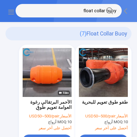
(7)
Float Collar Buoy
طفو طوق تعويم للبحرية
الأحمر البرتقالي رغوة
العوامة تعويم طوق
Hdبولي ايثيلين الأنابيب
الأسعار:
USD50~500/pair
الأسعار:
USD50~500/pair
التعويم الدوراني مصبوب
10 أزواج
MOQ:
10 أزواج
MOQ:
أحصل على آخر سعر
أحصل على آخر سعر