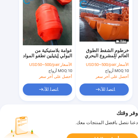
خرطوم الشفط الطوق
عوامة بلاستيكية من
العائم للمشروع البحري
البولي إيثيلين تطفو المواد
لخط الأنابيب
لخرطوم تجريف
الأسعار:
USD50~500/pair
الأسعار:
USD50~500/pair
UHMWبولي ايثيلين
10 أزواج
MOQ:
10 أزواج
MOQ:
أحصل على آخر سعر
أحصل على آخر سعر
ﺎﺘﺼﻟ ﺍﻶﻧ
ﺎﺘﺼﻟ ﺍﻶﻧ
وفر وقتك
دعنا نتصل بأفضل المنتجات معك.