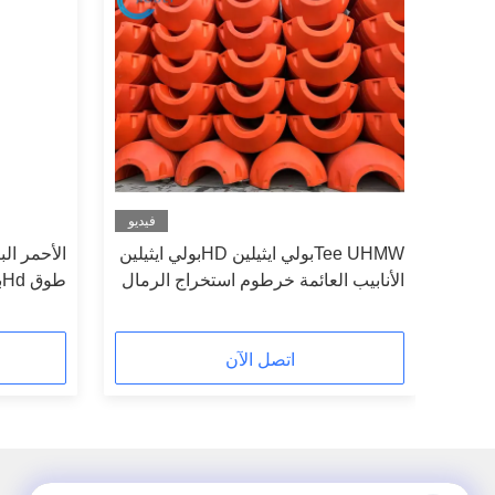
فيديو
فيديو
Tee UHMWبولي ايثيلين HDبولي ايثيلين
الأحمر الب
تربية
الأنابيب العائمة خرطوم استخراج الرمال
ط
يثيلين
العائمة أنبوب التجريف
الدوراني
اتصل الآن