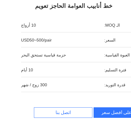
خط أنابيب العوامة الحاجز تعويم
الـ MOQ:
10 أزواج
السعر:
USD50~500/pair
العبوة القياسية:
حزمة قياسية تستحق البحر
فترة التسليم:
10 أيام
قدرة التوريد:
300 زوج / شهر
لى أفضل سعر
اتصل بنا