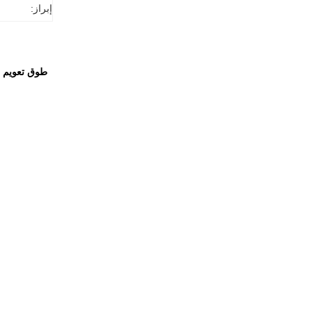
إبراز:
طوق تعويم بولي ايثيلين لخرطوم 8 بوصات يحمل أنبوبً