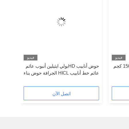
فيديو
فيديو
أنابيب المياه بولي يطفو ارتفاع 150 كجم
حوض أنابيب HDبولي ايثيلين أنبوب عائم
عائم خط أنابيب HICL الجرافة حوض بناء
السفن تعويم لأنابيب التجريف خرطوم
مطاطي
اتصل الآن