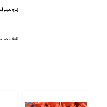
إنتاج تعويم أنبو
العلامات:
عو