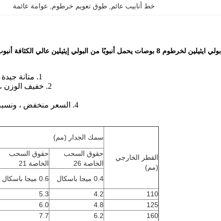
خط أنابيب عائم
, 
طوق تعويم خرطوم
, 
عوامة عائمة
ا من البولي إيثيلين عالي الكثافة أنبوب عائم أنبوب تجريف يطفو لسد النفط حاجز قمامة المياه
1. متانة جيدة ومقاومة تأثير ممتازة ، مناسبة خاصة للبناء البحري.
2. خفيف الوزن ، سهل التركيب والحمل ، وتكلفة نقل ونقل منخفضة.
4. السعر منخفض ، ونسبة الأداء إلى السعر أفضل بكثير من العوامة الفولاذية.
سمك الجدار (مم)
حقوق السحب
حقوق السحب
القطر الخارجي
الخاصة 26
الخاصة 21
(مم)
0.4 ميجا باسكال
0.6 ميجا باسكال
5.3
4.2
110
6.0
4.8
125
7.7
6.2
160