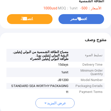
الطاقة الشمسية
الأسعار：500-1000usd
MOQ：1unit
افضل سعر
ﺎﺘﺼﻟ ﺍﻶﻧ
منتوج وصف
,
مصباح الطاقة الشمسية من البولي إيثيلين
تسليط الضوء
,
الرؤية البولي إيثيلين بويا
طوافة البولي إيثيلين الخضراء
15days
Delivery Time
Minimum Order
1unit
Quantity
JB1200
Model Number
STANDARD SEA WORTHY PACKAGING
Packaging Details
tt
Payment Terms
عرض المزيد