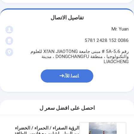
تفاصيل الاتصال
Mr. Yuan
0086 152 2428 5781
رقم 5A-5،6 # مبنى جامعة XI’AN JIAOTONG للعلوم
والتكنولوجيا ، منطقة DONGCHANGFU ، مدينة
LIAOCHENG
ﺎﺘﺼﻟ ﺍﻶﻧ
احصل على افضل سعر ل
الرؤية الصفراء / الحمراء / الخضراء
من البولي إيثيلين مع فانوس الطاقة