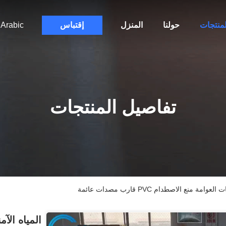
لمنتجات
حولنا
المنزل
إقتباس
Arabic
تفاصيل المنتجات
منع الاصطدام PVC قارب مصدات عائمة
المياه الآ