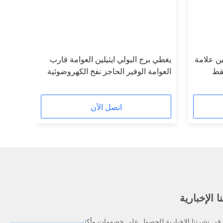
ين علامة
يغطي برج البولي ايثيلين العوامة قارب
تقط
العوامة الوفير الحاجز نفخ الكهروضوئية
لليخوت
اتصل الآن
 الإخبارية
ي نشرتنا الإخبارية للحصول على خصومات وأكثر.