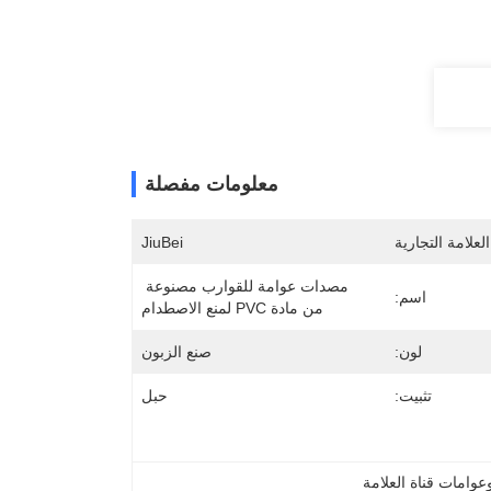
معلومات مفصلة
لعلامة التجارية
JiuBei
مصدات عوامة للقوارب مصنوعة 
اسم:
من مادة PVC لمنع الاصطدام
لون:
صنع الزبون
تثبيت:
حبل
عوامات قناة العلامة