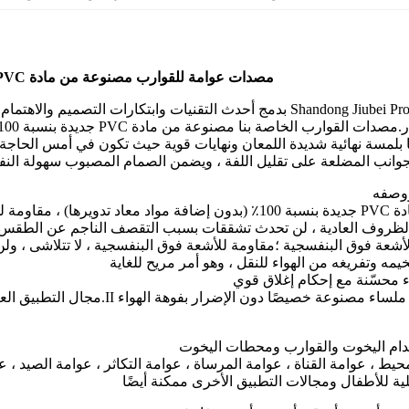
مصدات عوامة للقوارب مصنوعة من مادة PVC لمنع الاصطدام
قامت Shandong Jiubei Products بدمج أحدث التقنيات وابتكارات الت
صدات القوارب الخاصة بنا مصنوعة من مادة PVC جديدة بنسبة 100٪.
 بلمسة نهائية شديدة اللمعان ونهايات قوية حيث تكون في أمس الحاجة إ
جوانب المضلعة على تقليل اللفة ، ويضمن الصمام المصبوب سهولة النفخ
ووصفه
جد صدع أو فقاعة بالداخل.
ظروف العادية ، لن تحدث تشققات بسبب التقصف الناجم عن الطقس ا
أشعة فوق البنفسجية ؛مقاومة للأشعة فوق البنفسجية ، لا تتلاشى ، ول
ه وتفريغه من الهواء للنقل ، وهو أمر مريح للغاية
 محسّنة مع إحكام إغلاق قوي
اء مصنوعة خصيصًا دون الإضرار بفوهة الهواء II.مجال التطبيق العام
ام اليخوت والقوارب ومحطات اليخوت
يط ، عوامة القناة ، عوامة المرساة ، عوامة التكاثر ، عوامة الصيد ، ع
ية للأطفال ومجالات التطبيق الأخرى ممكنة أيضًا