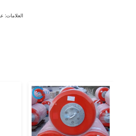
العلامات:
عو