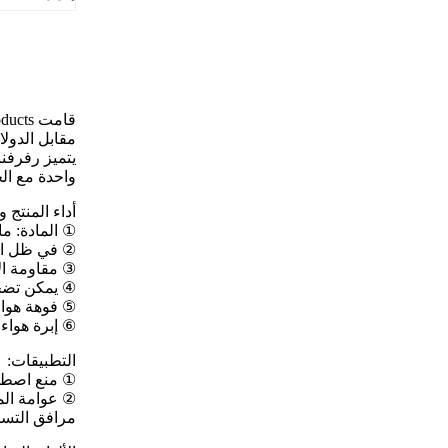
مقابل الدولار.م
يتميز رفرفنا
واحدة مع ال
أداء المنتج 
① المادة: مادة PVC جديدة بنسبة 100٪ (بدون إضافة مواد معاد تدويرها) ، مقاومة للشيخوخة ؛لا يو
② في ظل ال
③ مقاومة ال
④ يمكن تضخيم
⑤ فوهة هواء
⑥ إبرة هواء ملس
التطبيقات:
① منع اصطد
② عوامة المح
مرافق التسل