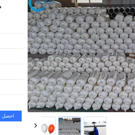
من
احصل ع