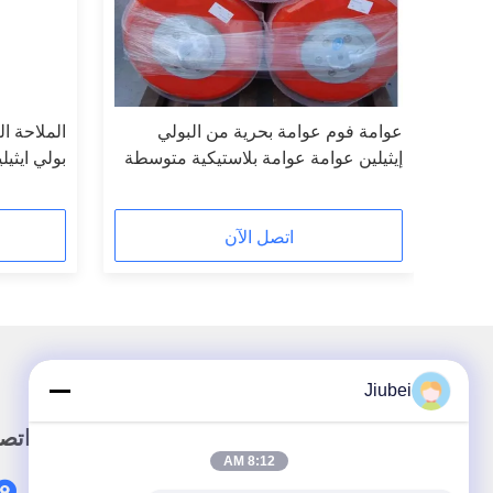
إيثيلين
عوامة فوم عوامة بحرية من البولي
الملاحة ال
إيثيلين عوامة عوامة بلاستيكية متوسطة
بولي ايثي
الكثافة 1200 مم
العوامة ال
اتصل الآن
Jiubei
رابط سريع
اتص
8:12 AM
المنزل