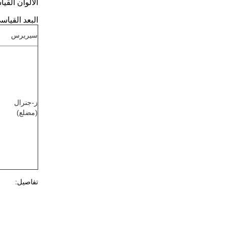
الألوان القي
البعد القياس
سيريرس
ز-جنرال
(مضلع)
تفاصيل: