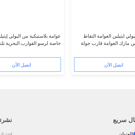
بولي ايثيلين العوامة التقاط
عوامة بلاستيكية من البولي إيثيل
لين مارك العوامة قارب جولة
خاصة لرسو القوارب البحرية تل
كرة الحاجز
العوامة
اتصل الآن
اتصل الآن
ال سريع
نشرتنا
العنوان
اشترك ف