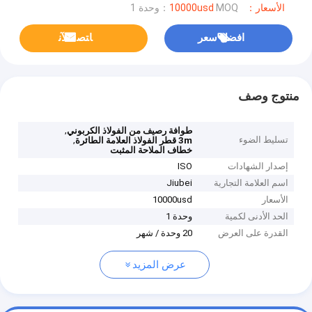
الأسعار：10000usd
MOQ：وحدة 1
افضل سعر
ﺎﺘﺼﻟ ﺍﻶﻧ
منتوج وصف
,
طوافة رصيف من الفولاذ الكربوني
تسليط الضوء
,
3m قطر الفولاذ العلامة الطائرة
خطاف الملاحة المثبت
إصدار الشهادات
ISO
اسم العلامة التجارية
Jiubei
الأسعار
10000usd
الحد الأدنى لكمية
وحدة 1
القدرة على العرض
20 وحدة / شهر
عرض المزيد