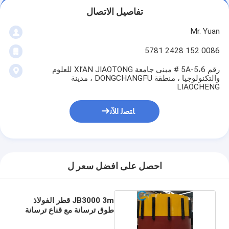
تفاصيل الاتصال
Mr. Yuan
0086 152 2428 5781
رقم 5A-5،6 # مبنى جامعة XI’AN JIAOTONG للعلوم
والتكنولوجيا ، منطقة DONGCHANGFU ، مدينة
LIAOCHENG
ﺎﺘﺼﻟ ﺍﻶﻧ
احصل على افضل سعر ل
JB3000 3m قطر الفولاذ
طوق ترسانة مع قناع ترسانة
مثبت