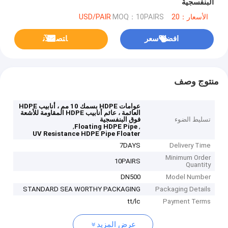
البنفسجية
الأسعار：20 USD/PAIR
MOQ：10PAIRS
افضل سعر
ﺎﺘﺼﻟ ﺍﻶﻧ
منتوج وصف
عوامات HDPE بسمك 10 مم ، أنابيب HDPE
العائمة ، عائم أنابيب HDPE المقاومة للأشعة
تسليط الضوء
فوق البنفسجية
,
,
Floating HDPE Pipe
UV Resistance HDPE Pipe Floater
7DAYS
Delivery Time
Minimum Order
10PAIRS
Quantity
DN500
Model Number
STANDARD SEA WORTHY PACKAGING
Packaging Details
tt/lc
Payment Terms
عرض المزيد