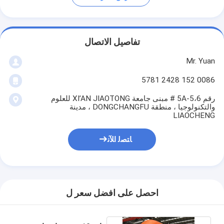
تفاصيل الاتصال
Mr. Yuan
0086 152 2428 5781
رقم 5A-5،6 # مبنى جامعة XI’AN JIAOTONG للعلوم
والتكنولوجيا ، منطقة DONGCHANGFU ، مدينة
LIAOCHENG
ﺎﺘﺼﻟ ﺍﻶﻧ
احصل على افضل سعر ل