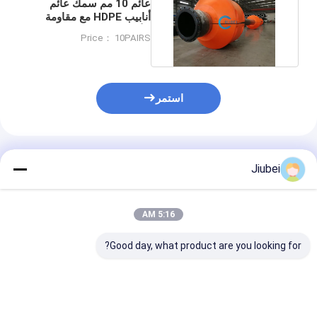
عائم 10 مم سمك عائم
أنابيب HDPE مع مقاومة
للأشعة فوق البنفسجية
Price： 10PAIRS
استمر
المنتجات الموصى بها
Jiubei
5:16 AM
Good day, what product are you looking for?
طوافة أنابيب HDPE
جهاز تعويم وحداتي عالي
عالية الجودة للأنابيب
الارتفاع للطوفان للأنابيب
مستقرة ، أنابيب 