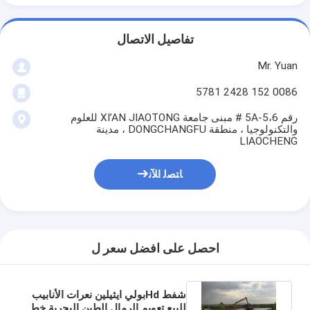
تفاصيل الاتصال
Mr. Yuan
0086 152 2428 5781
رقم 5A-5،6 # مبنى جامعة XI’AN JIAOTONG للعلوم
والتكنولوجيا ، منطقة DONGCHANGFU ، مدينة
LIAOCHENG
ﺎﺘﺼﻟ ﺍﻶﻧ
احصل على افضل سعر ل
شفط Hdبولي ايثيلين نعرات الأنابيب
للبيع تعويم الرمال الطين البحرية خط