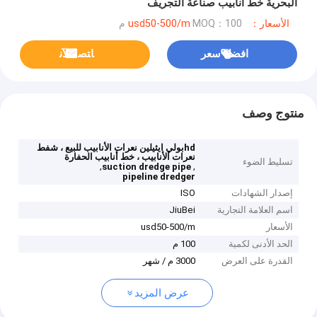
البحرية خط أنابيب صناعة التجريف
الأسعار：usd50-500/m
MOQ：100 م
افضل سعر
ﺎﺘﺼﻟ ﺍﻶﻧ
منتوج وصف
hdبولي ايثيلين نعرات الأنابيب للبيع ، شفط
نعرات الأنابيب ، خط أنابيب الحفارة
تسليط الضوء
,
,
suction dredge pipe
pipeline dredger
إصدار الشهادات
ISO
اسم العلامة التجارية
JiuBei
الأسعار
usd50-500/m
الحد الأدنى لكمية
100 م
القدرة على العرض
3000 م / شهر
عرض المزيد