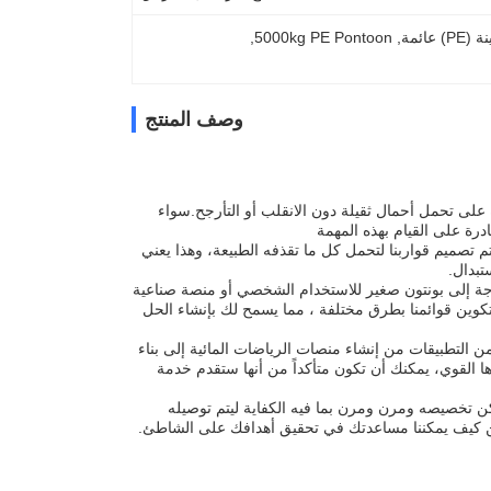
, 
5000kg PE Pontoon
, 
وصف المنتج
رة على تحمل أحمال ثقيلة دون الانقلب أو التأرجح.سواء
رة على القيام بهذه المهمة
 تم تصميم قواربنا لتحمل كل ما تقذفه الطبيعة، وهذا يعني
تبدال.
بحاجة إلى بونتون صغير للاستخدام الشخصي أو منصة صناعية
كوين قوائمنا بطرق مختلفة ، مما يسمح لك بإنشاء الحل
ن التطبيقات من إنشاء منصات الرياضات المائية إلى بناء
ها القوي، يمكنك أن تكون متأكداً من أنها ستقدم خدمة
ن تخصيصه ومرن ومرن بما فيه الكفاية ليتم توصيله
يد عن كيف يمكننا مساعدتك في تحقيق أهدافك على الشاطئ.