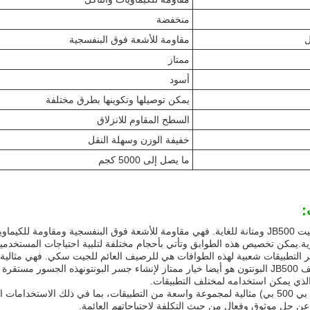
منخفضة
ل
مقاومة للأشعة فوق البنفسجية
ممتاز
أسود
يمكن توصيلها وتكوينها بطرق مختلفة
السطح المقاوم للانزلاق
خفيفة الوزن وسهلة النقل
ما يصل إلى 5000 كجم
:
من السهل تثبيت JB500 ومتانة للغاية. فهي مقاومة للأشعة فوق البنفسجية ومقاومة 
ة.يمكن تخصيص هذه الطوابق وتأتي بأحجام مختلفة لتلبية احتياجات المستخدمين
ر التطبيقات شعبية لهذه الطوافات هي للرصيف العائم للجيت سكي. فهي مثالي
وإطلاقها.رصيف JB500 البونتون هو أيضا خيار ممتاز لإنشاء جسر البونتونهذه الجسور 
ذي يمكن استخدامه لمختلف التطبيقات.
طواحين (جي بي 500 بي) مثالية لمجموعة واسعة من التطبيقات، بما في ذلك الاستخداما
حل موثوق وفعال من حيث التكلفة لاحتياجاتهم العائمة.