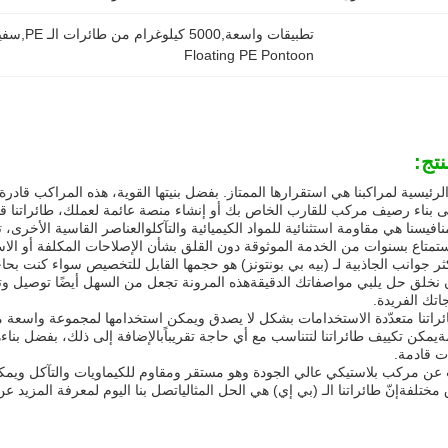
تطبيقات واسعة,5000 كيلوغرام من طائرات الـ PE,سفينة (PE) عائمة
Floating PE Pontoon
تج:
الرئيسية لمراكبنا هي استقرارها الممتاز. بفضل بنيتها القوية، هذه المراكب قاد
 بناء رصيف مركب للقارب الخاص بك أو إنشاء منصة عائمة لعملك، طائراتنا قاد
افيسنا هي مقاومة استثنائية للمواد الكيميائية والتآكلوالعناصر القاسية الأخرى،
ستمتاع بسنوات من الخدمة الموثوقة دون القلق بشأن الإصلاحات المكلفة أو الاس
كثر جوانب الجاذبية لـ (بيه بي بونتونز) هو حجمها القابل للتخصيص سواء كنت 
ن نخلق حل يلبي مواصفاتك الدقيقةهذه المرونة تجعل من السهل أيضًا توصيل وت
جاتك الفريدة.
طائراتنا متعدّدة الاستخدامات بشكل لا يصدق ويمكن استخدامها لمجموعة واسعة م
ةيمكن تكييف طائراتنا لتتناسب مع أي حاجة تقريباًبالإضافة إلى ذلك، بفضل بناء
ت قادمة.
 عن مركب بلاستيكي عالي الجودة وهو مستقر ومقاوم للكيماويات والتآكل ويمك
مختلفةإنّ طائراتنا الـ (بي إي) هي الحل المثالياتصل بنا اليوم لمعرفة المز