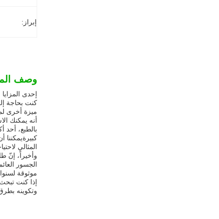
إبراز:
وصف المن
إحدى المزايا 
كنت بحاجة إلى
ميزة أخرى لمن
أنه يمكنك الا
بالطبع، أحد أ
كبيرةيمكننا أ
المثالي لاحتيا
وأخيراً، إنّ 
الجسور العائم
موثوقة لسنوا
إذا كنت تبحث
وتكوينه بطرق 