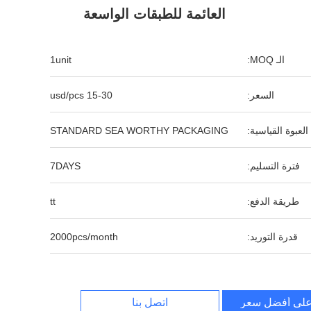
العائمة للطبقات الواسعة
الـ MOQ:
1unit
السعر:
15-30 usd/pcs
العبوة القياسية:
STANDARD SEA WORTHY PACKAGING
فترة التسليم:
7DAYS
طريقة الدفع:
tt
قدرة التوريد:
2000pcs/month
لى أفضل سعر
اتصل بنا