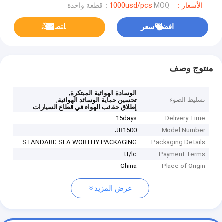
الأسعار：1000usd/pcs
MOQ：قطعة واحدة
افضل سعر
ﺎﺘﺼﻟ ﺍﻶﻧ
منتوج وصف
,
الوسادة الهوائية المبتكرة
تسليط الضوء
,
تحسين حماية الوسائد الهوائية
إطلاق حقائب الهواء في قطاع السيارات
15days
Delivery Time
JB1500
Model Number
STANDARD SEA WORTHY PACKAGING
Packaging Details
tt/lc
Payment Terms
China
Place of Origin
عرض المزيد