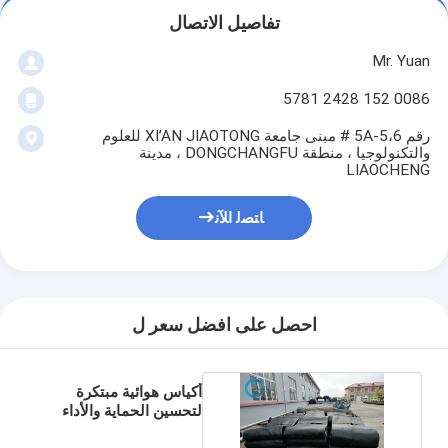
تفاصيل الاتصال
Mr. Yuan
0086 152 2428 5781
رقم 5A-5،6 # مبنى جامعة XI’AN JIAOTONG للعلوم
والتكنولوجيا ، منطقة DONGCHANGFU ، مدينة
LIAOCHENG
ﺎﺘﺼﻟ ﺍﻶﻧ
احصل على افضل سعر ل
أكياس هوائية مبتكرة
لتحسين الحماية والأداء
في قطاع السيارات