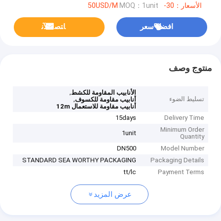
الأسعار：30-50USD/M
MOQ：1unit
افضل سعر
ﺎﺘﺼﻟ ﺍﻶﻧ
منتوج وصف
,
الأنابيب المقاومة للكشط
تسليط الضوء
,
أنابيب مقاومة للكسوف
أنابيب مقاومة للاستعمال 12m
15days
Delivery Time
Minimum Order
1unit
Quantity
DN500
Model Number
STANDARD SEA WORTHY PACKAGING
Packaging Details
tt/lc
Payment Terms
عرض المزيد