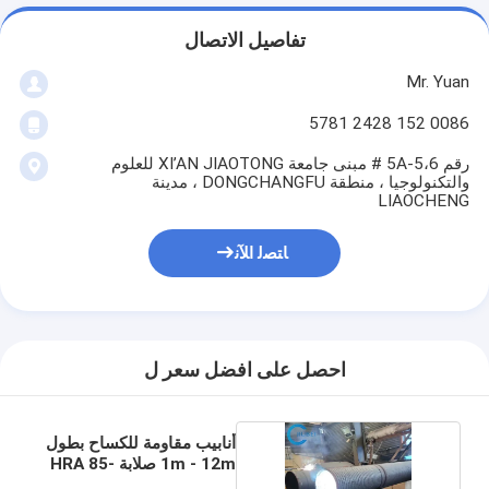
تفاصيل الاتصال
Mr. Yuan
0086 152 2428 5781
رقم 5A-5،6 # مبنى جامعة XI’AN JIAOTONG للعلوم
والتكنولوجيا ، منطقة DONGCHANGFU ، مدينة
LIAOCHENG
ﺎﺘﺼﻟ ﺍﻶﻧ
احصل على افضل سعر ل
أنابيب مقاومة للكساح بطول
1m - 12m صلابة HRA 85-
90