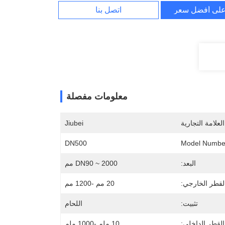
لى أفضل سعر
اتصل بنا
معلومات مفصلة
لعلامة التجارية
Jiubei
DN500
Model Numbe
البعد:
DN90 ~ 2000 مم
لقطر الخارجي:
20 مم -1200 مم
تثبيت:
اللحام
القطر الداخلي:
10 ملم -1000 ملم