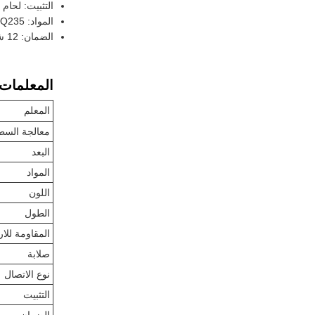
التثبيت: لحام
المواد: Q235STEEL PIPE، Q235 أنبوب معدني مغلف بمادة سبيكة مقاومة للاستخدام، الكترود المقاوم للاستخدام، الغطاء السيراميكي
الضمان: 12 شهرا
المعلمات ا
المعلم
معالجة السط
البعد
المواد
اللون
الطول
المقاومة للار
صلابة
نوع الاتصال
التثبيت