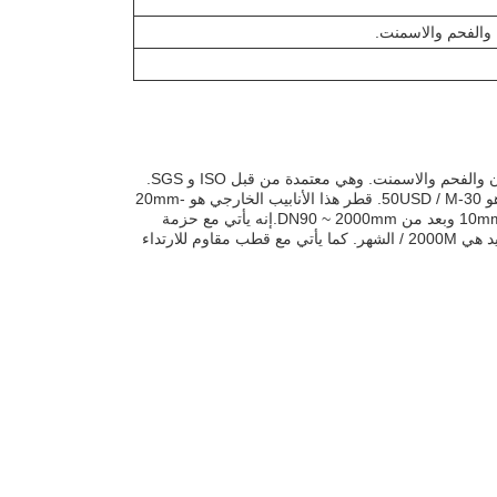
 والفحم والاسمنت.
تم تصميم أنابيب جيوبي المقاومة للارتداء لنقل المواد الصلبة في الصناعات الكهربائية والمعادن والفحم والاسمنت. وهي معتمدة من قبل ISO و SGS.
رقم نموذج هذا الأنابيب هو DN500.لديها الحد الأدنى للكمية الطلبية من وحدة واحدة والسعر هو 30-50USD / M. قطر هذا الأنابيب الخارجي هو 20mm-
1200mm وسمك الجدار هو 1mm-100mm. كما أنه يحتوي على قطر داخلي من 10mm-1000mm وبعد من DN90 ~ 2000mm.إنه يأتي مع حزمة
عادية تستحق البحر ووقت التسليم من 15 يوما. شروط الدفع هي TT / LC. القدرة على التوريد هي 2000M / الشهر. كما يأتي مع قطب مقاوم للارتداء