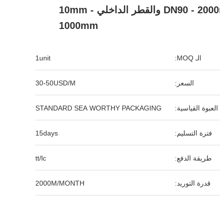
90 مع DN90 - 2000mm والقطر الداخلي 10mm -
1000mm
الـ MOQ:
1unit
السعر:
30-50USD/M
العبوة القياسية:
STANDARD SEA WORTHY PACKAGING
فترة التسليم:
15days
طريقة الدفع:
tt/lc
قدرة التوريد:
2000M/MONTH