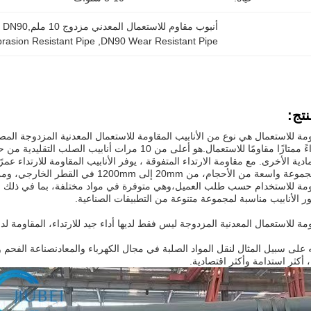
أنبوب مقاوم للاستعمال المعدني مزدوج 10 ملم,DN90 أنبوب مقاوم للاستعمال,الأنبوب المقاوم للكشط
rasion Resistant Pipe
, 
DN90 Wear Resistant Pipe
تج:
والتي توفر أداءً ممتازًا مقاومًا للاستعمال.هو أعلى من 10
دية الأخرى. مع مقاومة الارتداء المتفوقة ، يوفر الأنابيب المقاومة للارتداء عمر
اومة للاستخدام حسب طلب العميل،وهي متوفرة في مواد مختلفة، بما في ذلك الصلب
 الأنابيب مناسبة لمجموعة متنوعة من التطبيقات الصناعية.
اومة للاستعمال المعدنية المزدوجة ليس فقط لديها أداء جيد للارتداء، المقاومة 
على سبيل المثال لنقل المواد الصلبة في مجال الكهرباء والمعادنصناعة الفحم والاس
ء، أكثر استدامة وأكثر اقتصادية.