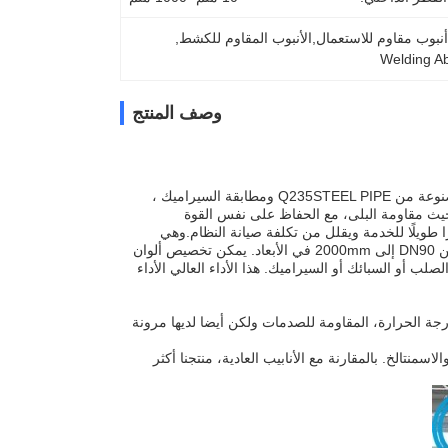
, 
Welding Ab
وصف المنتج
الأنابيب المقاومة للاستعمال هي نوع من الأنابيب المقاومة للاستعمال المعدنية المزدوجة المصنوعة من Q235STEEL PIPE ومطابقة السيراميك ،
 مرات أنابيب الصلب التقليدية من حيث مقاومة البلى، مع الحفاظ على نفس القوة
ًا طويلًا للخدمة ويقلل من تكلفة صيانة النظام.وهي
متوفرة في مجموعة واسعة من الأحجام، من 20mm إلى 1200mm في القطر الخارجي، ومن DN90 إلى 2000mm في الأبعاد. يمكن تخصيص ألوان
 أو السبائك أو السيراميك. هذا الأداء العالي الأداء
لدرجة الحرارة، المقاومة للصدمات ولكن أيضا لديها مرونة
منتالخ. بالمقارنة مع الأنابيب العادية، منتجنا أكثر