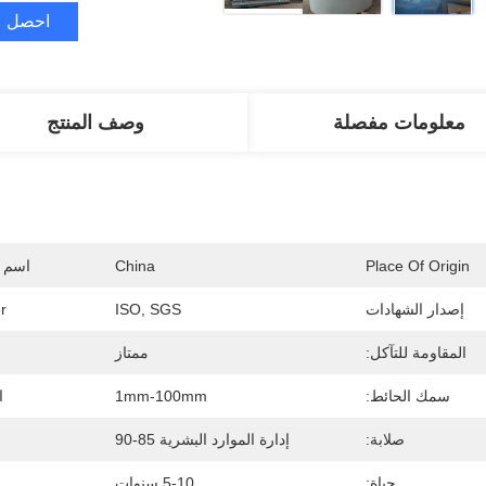
احصل ع
معلومات مفصلة
وصف المنتج
Place Of Origin
China
اسم ا
إصدار الشهادات
ISO, SGS
r
المقاومة للتآكل:
ممتاز
سمك الحائط:
1mm-100mm
ا
صلابة:
إدارة الموارد البشرية 85-90
حياة:
5-10 سنوات