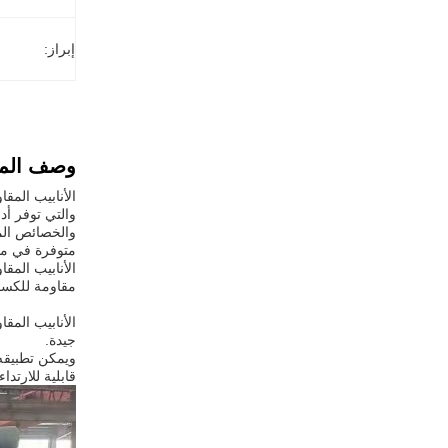
إبراز:
وصف المن
والخصائص الما
الأنابيب المق
مقاومة للكسور
الأنابيب المق
جيدة.
ويمكن تطبيقه 
قابلية للارتدا