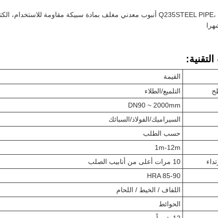
لتقنية:
القيمة
ح
التلميع/الطلاء
DN90 ~ 2000mm
السيراميك/الفولاذ/السبائك
حسب الطلب
1m-12m
تداء
10 مرات أعلى من أنابيب الصلب
HRA 85-90
اللفاف / الخيط / اللحام
الحوائط