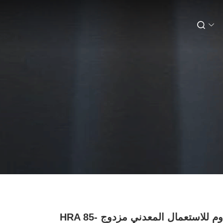
أنبوب مقاوم للاستعمال المعدني مزدوج HRA 85-