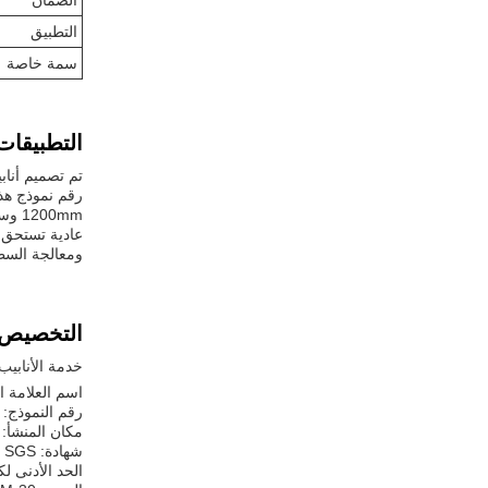
الضمان
التطبيق
سمة خاصة
التطبيقات
ومعالجة السطح
التخصيص:
خدمة الأنابيب
اسم العلامة ا
رقم النموذج: DN500
مكان المنشأ: 
شهادة: ISO، SGS
الحد الأدنى لكمي