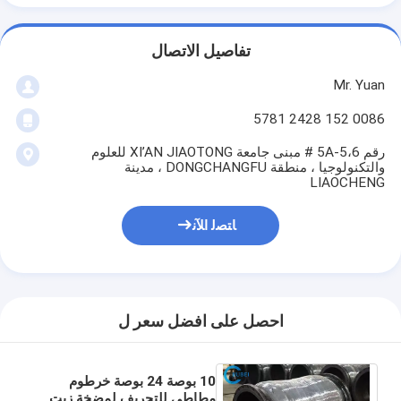
تفاصيل الاتصال
Mr. Yuan
0086 152 2428 5781
رقم 5A-5،6 # مبنى جامعة XI’AN JIAOTONG للعلوم
والتكنولوجيا ، منطقة DONGCHANGFU ، مدينة
LIAOCHENG
ﺎﺘﺼﻟ ﺍﻶﻧ
احصل على افضل سعر ل
10 بوصة 24 بوصة خرطوم
مطاطي للتجريف لمضخة زيت