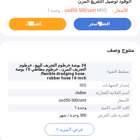
الوقود توصيل التفريغ المرن
الأسعار：usd50-500/unit
MOQ：وحدة 1
افضل سعر
ﺎﺘﺼﻟ ﺍﻶﻧ
منتوج وصف
24 بوصة خرطوم التجريف للبيع ، خرطوم
التجريف المرن ، خرطوم مطاطي 10 بوصة
تسليط الضوء
,
,
flexible dredging hose
rubber hose 10 inch
إصدار الشهادات
ISO
اسم العلامة التجارية
JiuBei
الأسعار
usd50-500/unit
الحد الأدنى لكمية
وحدة 1
القدرة على العرض
300 وحدة / شهر
عرض المزيد