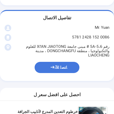
تفاصيل الاتصال
Mr. Yuan
0086 152 2428 5781
رقم 5A-5،6 # مبنى جامعة XI’AN JIAOTONG للعلوم
والتكنولوجيا ، منطقة DONGCHANGFU ، مدينة
LIAOCHENG
ﺎﺘﺼﻟ ﺍﻶﻧ
احصل على افضل سعر ل
خرطوم التعدين المدرع لأنابيب الجرافة