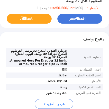
المقاوم للتآكل 32 بوصة
الأسعار：usd50-500/unit
MOQ：وحدة 1
افضل سعر
ﺎﺘﺼﻟ ﺍﻶﻧ
منتوج وصف
خرطوم التعدين المدرع 32 بوصة ، الخرطوم
المدرع للجرافة 32 بوصة ، أنبوب الحفارة
تسليط الضوء
المدرعة 32 بوصة
,
,
Armoured Hose For Dredger 32 Inch
Armoured Dredger pipe 32 Inch
إصدار الشهادات
ISO
اسم العلامة التجارية
JiuBei
الأسعار
usd50-500/unit
الحد الأدنى لكمية
وحدة 1
القدرة على العرض
300 وحدة / شهر
عرض المزيد