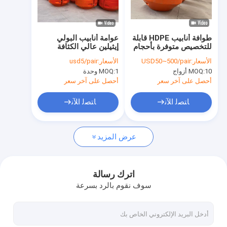
برنامج VR
حولنا
طوافة أنابيب HDPE قابلة
عوامة أنابيب البولي
للتخصيص متوفرة بأحجام
إيثيلين عالي الكثافة
جولة في المصنع
ومواصفات مختلفة لتلبية
مصممة لتعزيز المتانة
الأسعار:
USD50~500/pair
الأسعار:
usd5/pair
الاحتياجات العائمة
والمقاومة لظروف المياه
10 أزواج
MOQ:
1 وحدة
MOQ:
المتنوعة للأنابيب
القاسية في مشاريع
مراقبة الجودة
خطوط الأنابيب
أحصل على آخر سعر
أحصل على آخر سعر
اتصل بنا
ﺎﺘﺼﻟ ﺍﻶﻧ
ﺎﺘﺼﻟ ﺍﻶﻧ
أخبار
عرض المزيد
القضايا
اطلب اقتباس
اترك رسالة
سوف نقوم بالرد بسرعة
HDبولي ايثيلين الأنابيب العائمة