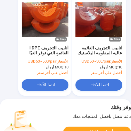
أنابيب التجريف العائمة
أنابيب التجريف HDPE
عالية المقاومة البلاستيك
العائمة التي توفر العيّا
HDPE خفيفة الوزن مع
ودعم أنابيب التفريغ
الأسعار:
USD50~500/pair
الأسعار:
USD50~500/pair
مقاومة البلى ممتازة
والأنابيب في ظروف بيئية
10 أزواج
MOQ:
10 أزواج
MOQ:
وسهلة التعامل مع عمليات
مختلفة للتجريف
التجريف
أحصل على آخر سعر
أحصل على آخر سعر
ﺎﺘﺼﻟ ﺍﻶﻧ
ﺎﺘﺼﻟ ﺍﻶﻧ
وفر وقتك
دعنا نتصل بأفضل المنتجات معك.