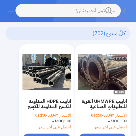
كلّ منتوج
(702)
أنابيب UHMWPE القوية
أنابيب HDPE المقاومة
للتطبيقات الصناعية
للكسح المقاومة للكسح
تضمن أداءً طويل الأمد
مصممة للتعامل مع أحمال
الأسعار:
usd50-500/m
الأسعار:
usd50-500/m
ومقاومة كيميائية
الرواسب العالية لتمديد
100 م
MOQ:
100 م
MOQ:
عمر الخدمة وتقليل وقت
التوقف
أحصل على آخر سعر
أحصل على آخر سعر