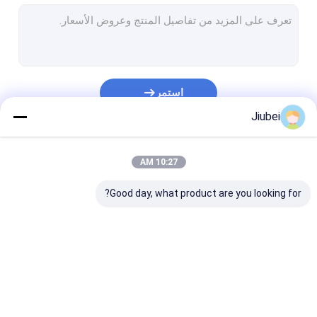
يطفو أنبوب التجريف
عوامات الأنابيب
أنبوب UHMWبولي ايثيلين
استمر
تجريف أنابيب HDبولي ايثيلين
Jiubei
خرطوم التجريف الذاتي العائم
فئاتنا
10:27 AM
الـ (بي) بونتون
Good day, what product are you looking for?
خرطوم تصريف المطاط
خرطوم شفط مطاطي
خرطوم مدرع
HDبولي ايثيلين الأنابيب
يطفو أنبوب التجريف
عوامات الأنابيب
ارتداء الأنابيب المقاومة
العائمة