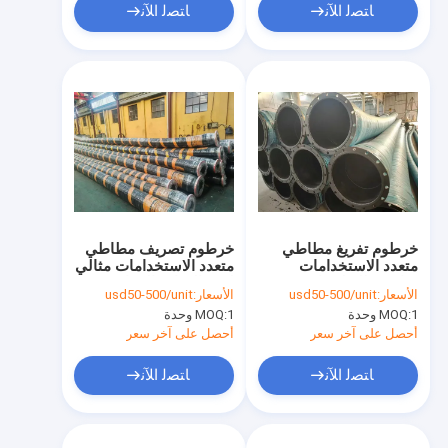
ﺎﺘﺼﻟ ﺍﻶﻧ
ﺎﺘﺼﻟ ﺍﻶﻧ
خرطوم تفريغ مطاطي
خرطوم تصريف مطاطي
متعدد الاستخدامات
متعدد الاستخدامات مثالي
مناسب للتطبيقات
لضخ المياه والمواد
الأسعار:
usd50-500/unit
الأسعار:
usd50-500/unit
الإنشائية والتعدينية
الكيميائية والسوائل
1 وحدة
MOQ:
1 وحدة
MOQ:
والزراعية التي تتطلب نقلًا
الأخرى في مختلف
قويًا للسوائل
الصناعات
أحصل على آخر سعر
أحصل على آخر سعر
ﺎﺘﺼﻟ ﺍﻶﻧ
ﺎﺘﺼﻟ ﺍﻶﻧ