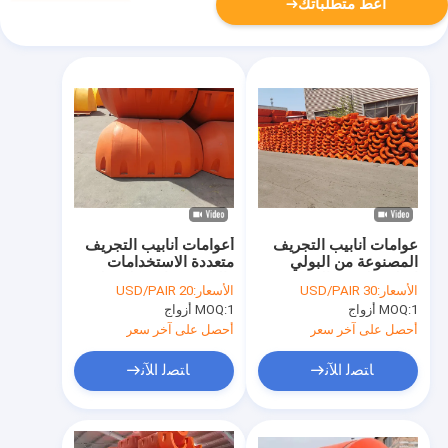
أعط متطلباتك
عوامات أنابيب التجريف
أعوامات أنابيب التجريف
المصنوعة من البولي
متعددة الاستخدامات
إيثيلين المتينة التي توفر
والمتينة مناسبة لمختلف
الأسعار:
30 USD/PAIR
الأسعار:
20 USD/PAIR
مقاومة ممتازة للصدمات
ظروف المياه لتوفير دعم
1 أزواج
MOQ:
1 أزواج
MOQ:
وعمرًا طويلاً في البيئات
واستقرار ثابتين
البحرية القاسية
أحصل على آخر سعر
أحصل على آخر سعر
ﺎﺘﺼﻟ ﺍﻶﻧ
ﺎﺘﺼﻟ ﺍﻶﻧ