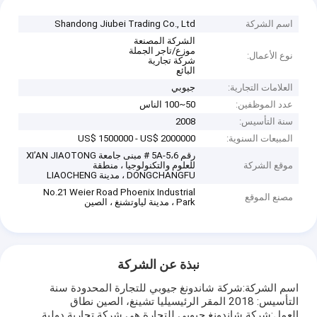
اسم الشركة
Shandong Jiubei Trading Co., Ltd
الشركة المصنعة
موزع/تاجر الجملة
نوع الأعمال:
شركة تجارية
البائع
العلامات التجارية:
جيوبي
عدد الموظفين:
50~100 الناس
سنة التأسيس:
2008
المبيعات السنوية:
US$ 1500000 - US$ 2000000
رقم 5A-5،6 # مبنى جامعة XI’AN JIAOTONG
موقع الشركة
للعلوم والتكنولوجيا ، منطقة
DONGCHANGFU ، مدينة LIAOCHENG
No.21 Weier Road Phoenix Industrial
مصنع الموقع
Park ، مدينة لياوتشنغ ، الصين
نبذة عن الشركة
اسم الشركة:شركة شاندونغ جيوبي للتجارة المحدودة سنة
التأسيس: 2018 المقر الرئيسيليا تشينغ، الصين نطاق
العمل:شركة شاندونغ جيوبي للتجارة هي شركة تجارية دولية