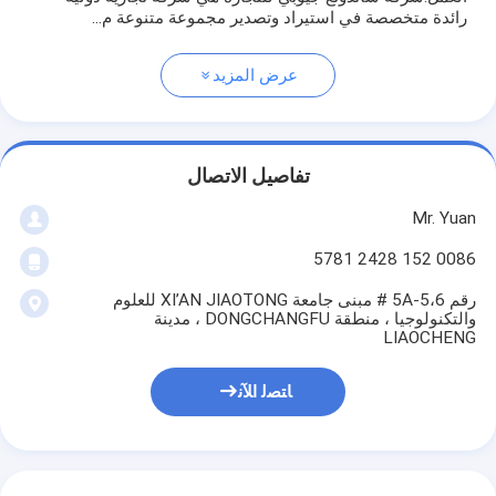
رائدة متخصصة في استيراد وتصدير مجموعة متنوعة م...
عرض المزيد
تفاصيل الاتصال
Mr. Yuan
0086 152 2428 5781
رقم 5A-5،6 # مبنى جامعة XI’AN JIAOTONG للعلوم
والتكنولوجيا ، منطقة DONGCHANGFU ، مدينة
LIAOCHENG
ﺎﺘﺼﻟ ﺍﻶﻧ